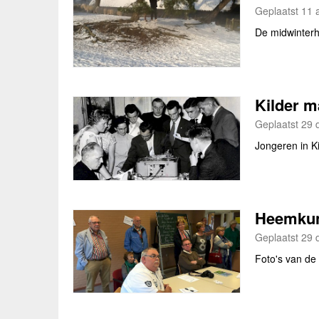
Geplaatst 11 a
De midwinterh
Kilder m
Geplaatst 29 
Jongeren in K
Heemkun
Geplaatst 29 
Foto's van d