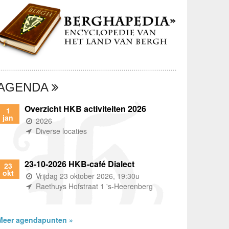
AGENDA
Overzicht HKB activiteiten 2026
1
jan
(wanneer)
2026
(waar)
Diverse locaties
23-10-2026 HKB-café Dialect
23
okt
(wanneer)
Vrijdag 23 oktober 2026, 19:30u
(waar)
Raethuys Hofstraat 1 's-Heerenberg
Meer agendapunten »