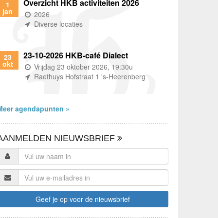
Overzicht HKB activiteiten 2026
1
jan
(wanneer)
2026
(waar)
Diverse locaties
23-10-2026 HKB-café Dialect
23
okt
(wanneer)
Vrijdag 23 oktober 2026, 19:30u
(waar)
Raethuys Hofstraat 1 's-Heerenberg
Meer agendapunten »
AANMELDEN NIEUWSBRIEF