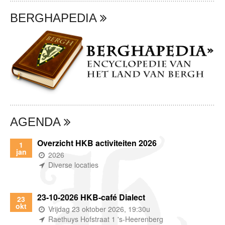
BERGHAPEDIA
AGENDA
Overzicht HKB activiteiten 2026
1
jan
(wanneer)
2026
(waar)
Diverse locaties
23-10-2026 HKB-café Dialect
23
okt
(wanneer)
Vrijdag 23 oktober 2026, 19:30u
(waar)
Raethuys Hofstraat 1 's-Heerenberg