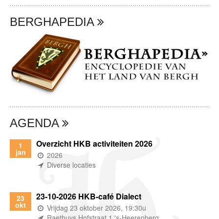
BERGHAPEDIA
AGENDA
Overzicht HKB activiteiten 2026
1
jan
(wanneer)
2026
(waar)
Diverse locaties
23-10-2026 HKB-café Dialect
23
okt
(wanneer)
Vrijdag 23 oktober 2026, 19:30u
(waar)
Raethuys Hofstraat 1 's-Heerenberg