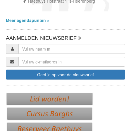
(waar)
Raethuys Hofstraat 1 's-Heerenberg
Meer agendapunten »
AANMELDEN NIEUWSBRIEF