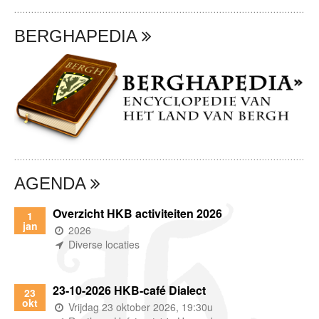
BERGHAPEDIA
AGENDA
Overzicht HKB activiteiten 2026
1
jan
(wanneer)
2026
(waar)
Diverse locaties
23-10-2026 HKB-café Dialect
23
okt
(wanneer)
Vrijdag 23 oktober 2026, 19:30u