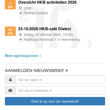
Overzicht HKB activiteiten 2026
1
jan
(wanneer)
2026
(waar)
Diverse locaties
23-10-2026 HKB-café Dialect
23
okt
(wanneer)
Vrijdag 23 oktober 2026, 19:30u
(waar)
Raethuys Hofstraat 1 's-Heerenberg
Meer agendapunten »
AANMELDEN NIEUWSBRIEF