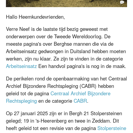
1925-09-06 Dagboek Peter Meisters (3) Priesterfeest van Henry
Hallo Heemkundevrienden,
Tervoert uit Gendringen op huize De Steeg 1925 Zittend v.l.n.r:
Hendrik Meisters, onbekend, onbekend, Henry Tervoert, Pastoor
Verre Neef is de laatste tijd bezig geweest met
van Angeren en Peter Meisters Staand v.l.n.r.: Anna Meurs, Trui
Meisters, Onbekend, Onbekend, Karl Pospeschil, Nol van der
onderwerpen over de Tweede Wereldoorlog. De
Heijden, Marie Hendriksen Onbekend, Onbekend, Kapelaan Mets
meeste pagina's over Berghse mannen die via de
en Willem van der Heijden
Arbeitseinsatz gedwongen in Duitsland hebben moeten
werken, zijn nu klaar. Ze zijn te vinden in de categorie
Arbeitseinsatz
Een handvol pagina's is nog in de maak.
De perikelen rond de openbaarmaking van het Centraal
Archief Bijzondere Rechtspleging (CABR) hebben
geleid tot de pagina
Centraal Archief Bijzondere
Rechtspleging
en de categorie
CABR
.
Op 27 januari 2025 zijn er in Bergh 21 Stolpersteinen
gelegd; 19 in 's-Heerenberg en twee in Zeddam. Dit
heeft geleid tot een revisie van de pagina
Stolpersteine