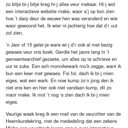
zo bitje bi-j bitje kreg hi-j alles veur mekaar. Hi-j wol
een interactieve website make, waor a’j op kon zien
hoe ’t darp deur de eeuwe hen was veranderd en wie
waor gewoond het. Ik wier ni-jschierig hoe dat d’r uut
zol zien.
’n Jaor of 15 gelei-je ware wi-j d’r ook al met bezig
gewaes veur ons boek. Gerdie het jaore lang in ’t
gemeentearchief gezaete, um alles op te schrieve en
uut te zuke. Een ech monnikewark mo’k zegge, want ik
bun een keer met gewaes. Foi foi, dach ik bi-j mien
eiges, wat een wark. En now kump zo’n jong den ik
niet ens ken en hier ook niet vandaan kump, dit zo
maor make. Ik mot ’t nog ‘s zien dach ik bi-j mien
eiges.
Veurige waek kreg ik een mail van de veurzitter van de
Heemkundekring, met de mededeling dat een zekere
Misha een veurdrach kwam gaeve over interactieve