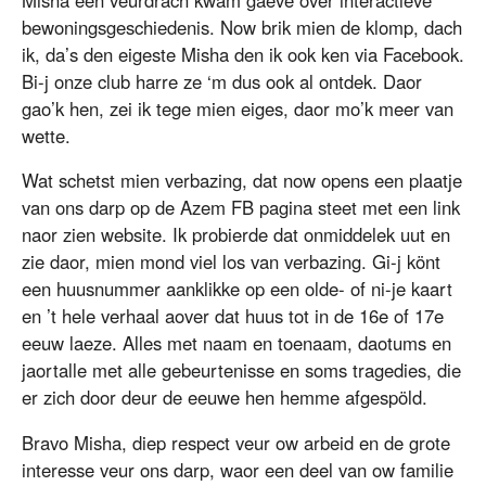
bewoningsgeschiedenis. Now brik mien de klomp, dach
ik, da’s den eigeste Misha den ik ook ken via Facebook.
Bi-j onze club harre ze ‘m dus ook al ontdek. Daor
gao’k hen, zei ik tege mien eiges, daor mo’k meer van
wette.
Wat schetst mien verbazing, dat now opens een plaatje
van ons darp op de Azem FB pagina steet met een link
naor zien website. Ik probierde dat onmiddelek uut en
zie daor, mien mond viel los van verbazing. Gi-j könt
een huusnummer aanklikke op een olde- of ni-je kaart
en ’t hele verhaal aover dat huus tot in de 16e of 17e
eeuw laeze. Alles met naam en toenaam, daotums en
jaortalle met alle gebeurtenisse en soms tragedies, die
er zich door deur de eeuwe hen hemme afgespöld.
Bravo Misha, diep respect veur ow arbeid en de grote
interesse veur ons darp, waor een deel van ow familie