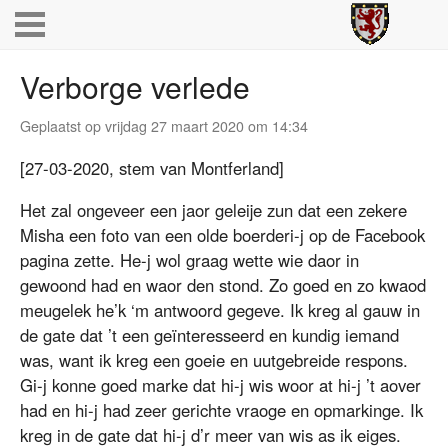
Verborge verlede
Geplaatst op vrijdag 27 maart 2020 om 14:34
[27-03-2020, stem van Montferland]
Het zal ongeveer een jaor geleije zun dat een zekere
Misha een foto van een olde boerderi-j op de Facebook
pagina zette. He-j wol graag wette wie daor in
gewoond had en waor den stond. Zo goed en zo kwaod
meugelek he’k ‘m antwoord gegeve. Ik kreg al gauw in
de gate dat ’t een geïnteresseerd en kundig iemand
was, want ik kreg een goeie en uutgebreide respons.
Gi-j konne goed marke dat hi-j wis woor at hi-j ’t aover
had en hi-j had zeer gerichte vraoge en opmarkinge. Ik
kreg in de gate dat hi-j d’r meer van wis as ik eiges.