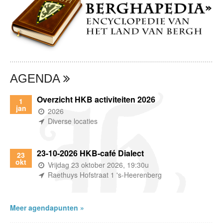
AGENDA
Overzicht HKB activiteiten 2026
1
jan
(wanneer)
2026
(waar)
Diverse locaties
23-10-2026 HKB-café Dialect
23
okt
(wanneer)
Vrijdag 23 oktober 2026, 19:30u
(waar)
Raethuys Hofstraat 1 's-Heerenberg
Meer agendapunten »