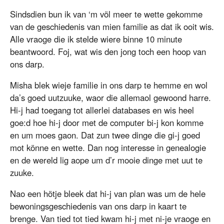
Sindsdien bun ik van ‘m völ meer te wette gekomme
van de geschiedenis van mien familie as dat ik ooit wis.
Alle vraoge die ik stelde wiere binne 10 minute
beantwoord. Foj, wat wis den jong toch een hoop van
ons darp.
Misha blek wieje familie in ons darp te hemme en wol
da’s goed uutzuuke, waor die allemaol gewoond harre.
Hi-j had toegang tot allerlei databases en wis heel
goe:d hoe hi-j door met de computer bi-j kon komme
en um moes gaon. Dat zun twee dinge die gi-j goed
mot könne en wette. Dan nog interesse in genealogie
en de wereld lig aope um d’r mooie dinge met uut te
zuuke.
Nao een hötje bleek dat hi-j van plan was um de hele
bewoningsgeschiedenis van ons darp in kaart te
brenge. Van tied tot tied kwam hi-j met ni-je vraoge en