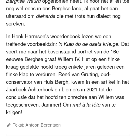
Barghse Weurd
opgenomen heeft. Ik hoor het af en toe
nog wel eens in ons Berghse land, al gaat het dan
uiteraard om
diehards
die met trots hun dialect nog
spreken.
In Henk Harmsen’s woordenboek lezen we een
treffende voorbeeldzin
: 'n Klap óp de daets krie:ge
. Dat
voert me naar het bovenstaand portret van de 16e
eeuwse Berghse graaf Willem IV. Het op een flinke
kraag geplakte hoofd kreeg enkele jaren geleden een
flinke klap te verduren. René van Gruting, oud-
conservator van Huis Bergh, kwam in een artikel in het
Jaarboek Achterhoek en Liemers in 2021 tot de
conclusie dat het hoofd ten onrechte aan Willem was
toegeschreven. Jammer! Om
mal à la tête
van te
krijgen!
Tekst: Antoon Berentsen