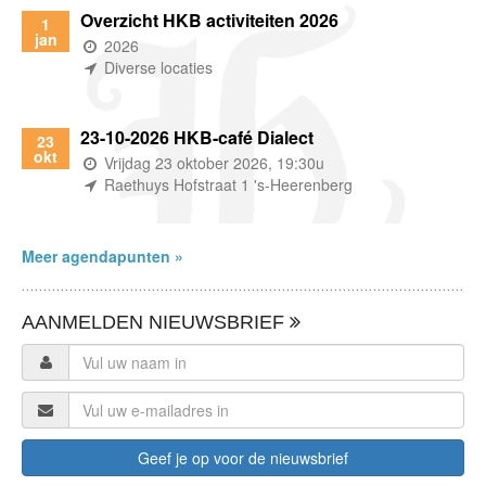
Overzicht HKB activiteiten 2026
1
jan
(wanneer)
2026
(waar)
Diverse locaties
23-10-2026 HKB-café Dialect
23
okt
(wanneer)
Vrijdag 23 oktober 2026, 19:30u
(waar)
Raethuys Hofstraat 1 's-Heerenberg
Meer agendapunten »
AANMELDEN NIEUWSBRIEF