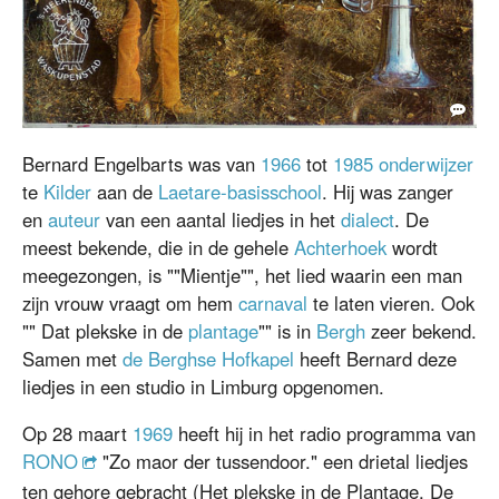
Mientje.
Bernard Engelbarts was van
1966
tot
1985
onderwijzer
te
Kilder
aan de
Laetare-basisschool
. Hij was zanger
en
auteur
van een aantal liedjes in het
dialect
. De
meest bekende, die in de gehele
Achterhoek
wordt
meegezongen, is ""Mientje"", het lied waarin een man
zijn vrouw vraagt om hem
carnaval
te laten vieren. Ook
"" Dat plekske in de
plantage
"" is in
Bergh
zeer bekend.
Samen met
de Berghse Hofkapel
heeft Bernard deze
liedjes in een studio in Limburg opgenomen.
Op 28 maart
1969
heeft hij in het radio programma van
RONO
"Zo maor der tussendoor." een drietal liedjes
ten gehore gebracht (Het plekske in de Plantage, De