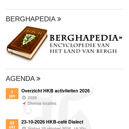
BERGHAPEDIA
AGENDA
Overzicht HKB activiteiten 2026
1
jan
(wanneer)
2026
(waar)
Diverse locaties
23-10-2026 HKB-café Dialect
23
okt
(wanneer)
Vrijdag 23 oktober 2026, 19:30u