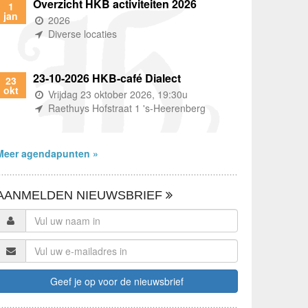
Overzicht HKB activiteiten 2026
1
jan
(wanneer)
2026
(waar)
Diverse locaties
23-10-2026 HKB-café Dialect
23
okt
(wanneer)
Vrijdag 23 oktober 2026, 19:30u
(waar)
Raethuys Hofstraat 1 's-Heerenberg
Meer agendapunten »
AANMELDEN NIEUWSBRIEF