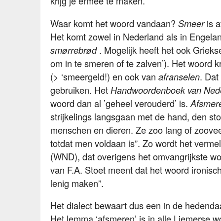
krijg je ermee te maken.
Waar komt het woord vandaan?
is a
Smeer
Het komt zowel in Nederland als in Engela
. Mogelijk heeft het ook Grieks
smørrebrød
om in te smeren of te zalven’). Het woord 
(> ‘smeergeld!) en ook van
. Dat
afranselen
gebruiken. Het
Handwoordenboek van Ned
woord dan al ’geheel verouderd’ is.
Afsmer
strijkelings langsgaan met de hand, den stok
menschen en dieren. Ze zoo lang of zooveel
totdat men voldaan is”. Zo wordt het vermel
(WND), dat overigens het omvangrijkste w
van F.A. Stoet meent dat het woord ironisch
lenig maken”.
Het dialect bewaart dus een in de hedenda
Het lemma ‘afsmeren’ is in alle Liemerse 