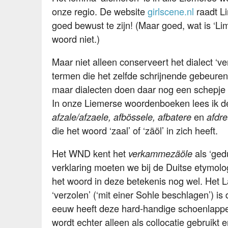
onze regio. De website
girlscene.nl
raadt L
goed bewust te zijn! (Maar goed, wat is ‘Li
woord niet.)
Maar niet alleen conserveert het dialect ‘
termen die het zelfde schrijnende gebeuren
maar dialecten doen daar nog een schepje
In onze Liemerse woordenboeken lees ik d
en
afzale/afzaele, afbössele, afbatere
afdre
die het woord ‘zaal’ of ‘zäöl’ in zich heeft.
Het WND kent het
als ‘gedu
verkammezäöle
verklaring moeten we bij de Duitse etymolo
het woord in deze betekenis nog wel. Het La
‘verzolen’ (‘mit einer Sohle beschlagen’) 
eeuw heeft deze hard-handige schoenlappers
wordt echter alleen als collocatie gebruik