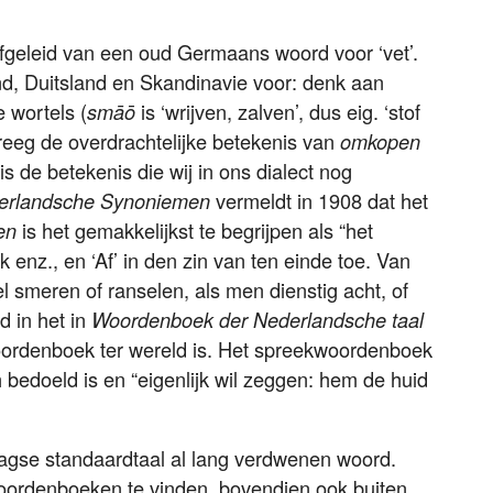
fgeleid van een oud Germaans woord voor ‘vet’.
nd, Duitsland en Skandinavie voor: denk aan
e wortels (
is ‘wrijven, zalven’, dus eig. ‘stof
smāō
kreeg de overdrachtelijke betekenis van
omkopen
 is de betekenis die wij in ons dialect nog
vermeldt in 1908 dat het
erlandsche Synoniemen
is het gemakkelijkst te begrijpen als “het
en
 enz., en ‘Af’ in den zin van ten einde toe. Van
 smeren of ranselen, als men dienstig acht, of
d in het in
Woordenboek der Nederlandsche taal
oordenboek ter wereld is. Het spreekwoordenboek
 bedoeld is en “eigenlijk wil zeggen: hem de huid
agse standaardtaal al lang verdwenen woord.
woordenboeken te vinden, bovendien ook buiten