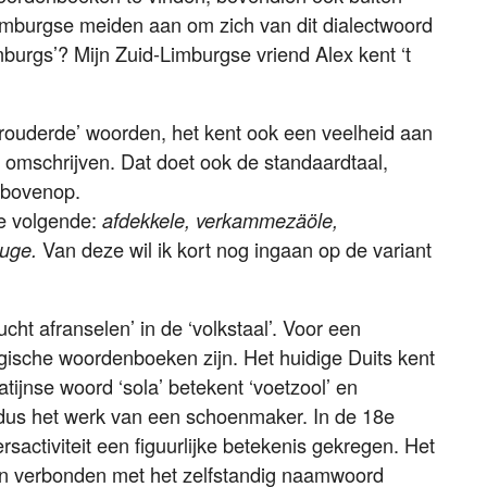
imburgse meiden aan om zich van dit dialectwoord
mburgs’? Mijn Zuid-Limburgse vriend Alex kent ‘t
verouderde’ woorden, het kent ook een veelheid aan
 omschrijven. Dat doet ook de standaardtaal,
 bovenop.
e volgende:
afdekkele, verkammezäöle,
Van deze wil ik kort nog ingaan op de variant
uge.
cht afranselen’ in de ‘volkstaal’. Voor een
gische woordenboeken zijn. Het huidige Duits kent
tijnse woord ‘sola’ betekent ‘voetzool’ en
is dus het werk van een schoenmaker. In de 18e
activiteit een figuurlijke betekenis gekregen. Het
t en verbonden met het zelfstandig naamwoord