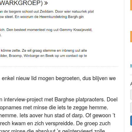
 enkel nieuw lid mogen begroeten, dus blijven we
 interview-project met Barghse platpraoters. Doel
io-opnames met minse die iets te zegge hemme.
hemme. Iets aover hun stad of darp. Of gewoon ’t
terech kwam en zich verspreidde. De groep zuch
s naor minse die absoluut ’s geïnterviewd zolle