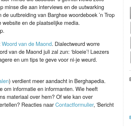
p minse die aan interviews en de uutwarking
n de uutbreiding van Barghse woordeboek ’n Trop
 website en de plaatselijke media.
ep.
t
Woord van de Maond
. Dialectweurd worre
rd van de Maond juli zal zun: ‘bloeie’! Laezers
gere en um tips te geve voor ni-je weurd.
alen
) verdient meer aandacht in Berghapedia.
ie om informatie en informanten. Wie heeft
ins materiaal over hem? Of wie kan over
rtellen? Reacties naar
Contactformulier
, 'Bericht