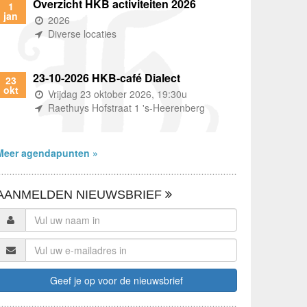
Overzicht HKB activiteiten 2026
1
jan
(wanneer)
2026
(waar)
Diverse locaties
23-10-2026 HKB-café Dialect
23
okt
(wanneer)
Vrijdag 23 oktober 2026, 19:30u
(waar)
Raethuys Hofstraat 1 's-Heerenberg
Meer agendapunten »
AANMELDEN NIEUWSBRIEF