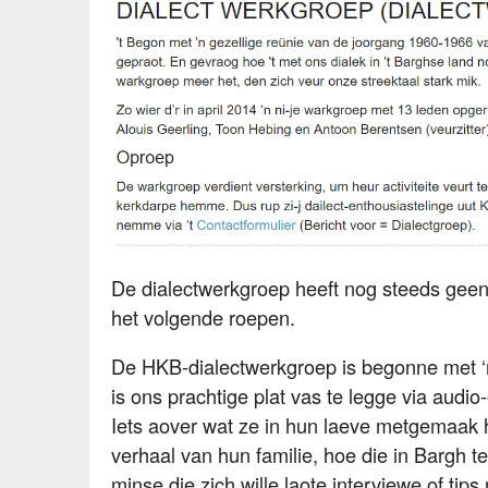
De dialectwerkgroep heeft nog steeds geen
het volgende roepen.
De HKB-dialectwerkgroep is begonne met ‘n
is ons prachtige plat vas te legge via aud
Iets aover wat ze in hun laeve metgemaak 
verhaal van hun familie, hoe die in Bargh 
minse die zich wille laote interviewe of tip