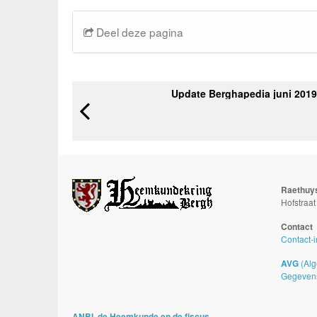
Deel deze pagina
Update Berghapedia juni 2019
Raethuy
Hofstraa
Contact
Contact-i
AVG
(Alg
Gegeven
ANBI, de Heemkunde en de fiscus