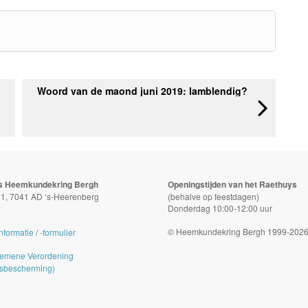
Woord van de maond juni 2019: lamblendig?
s Heemkundekring Bergh
Openingstijden van het Raethuys
t 1, 7041 AD ‘s-Heerenberg
(behalve op feestdagen)
Donderdag 10:00-12:00 uur
© Heemkundekring Bergh 1999-202
nformatie
/
-formulier
emene Verordening
sbescherming)