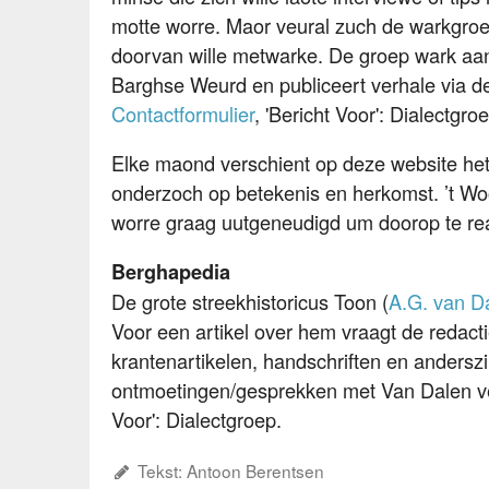
motte worre. Maor veural zuch de warkgroe
doorvan wille metwarke. De groep wark aa
Barghse Weurd en publiceert verhale via de
Contactformulier
, 'Bericht Voor': Dialectgro
Elke maond verschient op deze website he
onderzoch op betekenis en herkomst. ’t Woo
worre graag uutgeneudigd um doorop te rea
Berghapedia
De grote streekhistoricus Toon (
A.G. van D
Voor een artikel over hem vraagt de redact
krantenartikelen, handschriften en andersz
ontmoetingen/gesprekken met Van Dalen ve
Voor': Dialectgroep.
Tekst: Antoon Berentsen