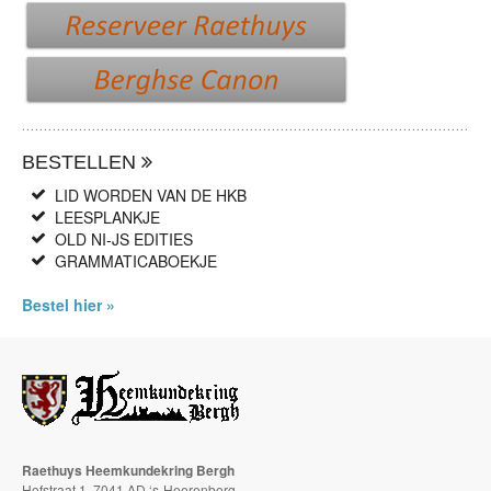
BESTELLEN
LID WORDEN VAN DE HKB
LEESPLANKJE
OLD NI-JS EDITIES
GRAMMATICABOEKJE
Bestel hier »
Raethuys Heemkundekring Bergh
Hofstraat 1, 7041 AD ‘s-Heerenberg