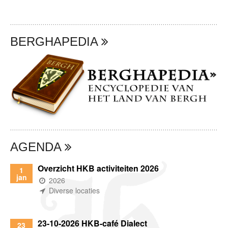
BERGHAPEDIA
AGENDA
Overzicht HKB activiteiten 2026
1
jan
(wanneer)
2026
(waar)
Diverse locaties
23-10-2026 HKB-café Dialect
23