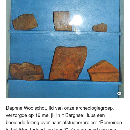
Fragment van Romeinse dakpan, gevonden in het Montferland.
Daphne Woolschot, lid van onze archeologiegroep,
verzorgde op 19 mei jl. in 't Barghse Huus een
boeiende lezing over haar afstudeerproject "Romeinen
in het Montferland, en toen?". Aan de hand van een