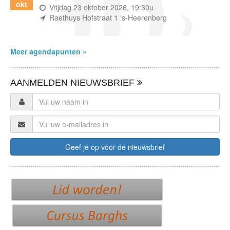
okt
(wanneer)
Vrijdag 23 oktober 2026, 19:30u
(waar)
Raethuys Hofstraat 1 's-Heerenberg
Meer agendapunten »
AANMELDEN NIEUWSBRIEF