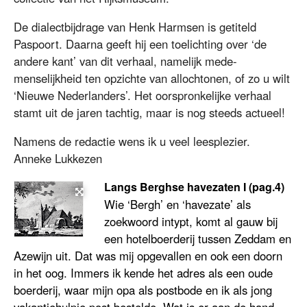
De dialectbijdrage van Henk Harmsen is getiteld
Paspoort. Daarna geeft hij een toelichting over ‘de
andere kant’ van dit verhaal, namelijk mede-
menselijkheid ten opzichte van allochtonen, of zo u wilt
‘Nieuwe Nederlanders’. Het oorspronkelijke verhaal
stamt uit de jaren tachtig, maar is nog steeds actueel!
Namens de redactie wens ik u veel leesplezier.
Anneke Lukkezen
Langs Berghse havezaten I (pag.4)
Wie ‘Bergh’ en ‘havezate’ als
zoekwoord intypt, komt al gauw bij
een hotelboerderij tussen Zeddam en
Azewijn uit. Dat was mij opgevallen en ook een doorn
in het oog. Immers ik kende het adres als een oude
boerderij, waar mijn opa als postbode en ik als jong
vakantiehulpje post bestelde. Wat is er aan de hand,