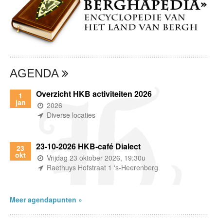
AGENDA
Overzicht HKB activiteiten 2026
1
jan
(wanneer)
2026
(waar)
Diverse locaties
23-10-2026 HKB-café Dialect
23
okt
(wanneer)
Vrijdag 23 oktober 2026, 19:30u
(waar)
Raethuys Hofstraat 1 's-Heerenberg
Meer agendapunten »