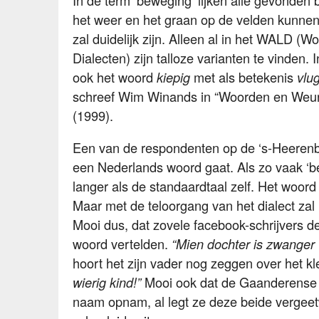
In de term ‘beweging’ lijken alle gevonden
het weer en het graan op de velden kunne
zal duidelijk zijn. Alleen al in het WALD
Dialecten) zijn talloze varianten te vinden
ook het woord
met als betekenis
kiepig
vlu
schreef Wim Winands in “Woorden en Weu
(1999).
Een van de respondenten op de ‘s-Heerenb
een Nederlands woord gaat. Als zo vaak ‘
langer als de standaardtaal zelf. Het woord
Maar met de teloorgang van het dialect zal 
Mooi dus, dat zovele facebook-schrijvers 
woord vertelden.
“Mien dochter is zwanger v
hoort het zijn vader nog zeggen over het kl
Mooi ook dat de Gaanderense b
wierig kind!”
naam opnam, al legt ze deze beide vergeet