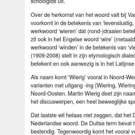
schoolgids uit.
Over de herkomst van het woord valt bij Va
voorkomt in de betekenis van ‘levenslustig, 
werkwoord ‘wieren’ dat (rond-)draaien betek
zit ook in het Engelse woord ‘wire’ (metaald
werkwoord ‘winden’ in de betekenis van ‘v
(1909-2008) stelt in zijn etymologisch diale
betekent en ook aanwezig is in het Latijnse ‘
Als naam komt ‘Wierig’ vooral in Noord-Wes
varianten met uitgang -ing (Wiering, Wieri
Noord-Oosten. Martin Wierig doet zijn naam
het discuswerpen, een heel beweeglijke spo
Dat laatste wil helaas niet zeggen, dat het
Nederlandse woord. De Duitse term bevat h
bestendig. Tegenwoordig komt het vooral voo