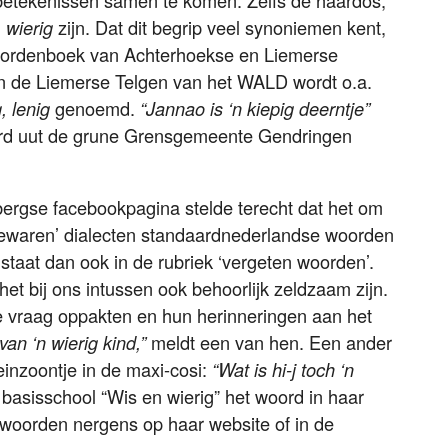
 betekenissen samen te komen. Zelfs de haardos,
n
zijn. Dat dit begrip veel synoniemen kent,
wierig
 (Woordenboek van Achterhoekse en Liemerse
. In de Liemerse Telgen van het WALD wordt o.a.
genoemd.
g, lenig
“Jannao is ‘n kiepig deerntje”
rd uut de grune Grensgemeente Gendringen
ergse facebookpagina stelde terecht dat het om
bewaren’ dialecten standaardnederlandse woorden
 staat dan ook in de rubriek ‘vergeten woorden’.
het bij ons intussen ook behoorlijk zeldzaam zijn.
de vraag oppakten en hun herinneringen aan het
meldt een van hen. Een ander
an ‘n wierig kind,”
einzoontje in de maxi-cosi:
“Wat is hi-j toch ‘n
asisschool “Wis en wierig” het woord in haar
woorden nergens op haar website of in de