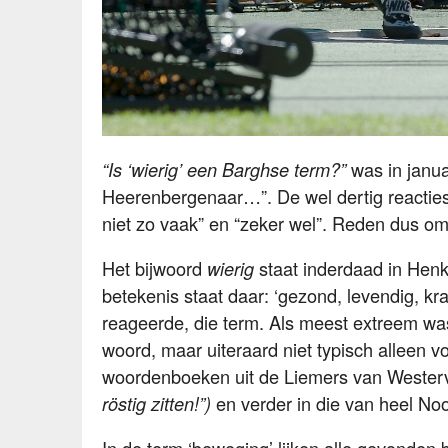
was in janua
“Is ‘wierig’ een Barghse term?”
Heerenbergenaar…”. De wel dertig reacties 
niet zo vaak” en “zeker wel”. Reden dus om
Het bijwoord
staat inderdaad in Hen
wierig
betekenis staat daar: ‘gezond, levendig, kra
reageerde, die term. Als meest extreem was
woord, maar uiteraard niet typisch alleen v
woordenboeken uit de Liemers van Wester
en verder in die van heel No
röstig zitten!”)