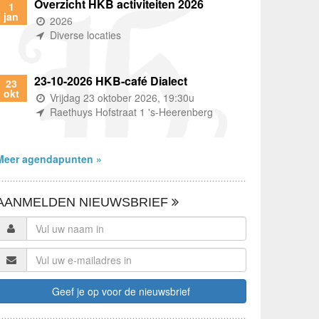
Overzicht HKB activiteiten 2026
1
jan
(wanneer)
2026
(waar)
Diverse locaties
23-10-2026 HKB-café Dialect
23
okt
(wanneer)
Vrijdag 23 oktober 2026, 19:30u
(waar)
Raethuys Hofstraat 1 's-Heerenberg
Meer agendapunten »
AANMELDEN NIEUWSBRIEF