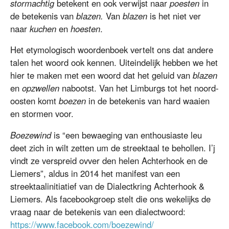
stormachtig
betekent en ook verwijst naar
poesten
in
de betekenis van
blazen.
Van
blazen
is het niet ver
naar
kuchen
en
hoesten
.
Het etymologisch woordenboek vertelt ons dat andere
talen het woord ook kennen. Uiteindelijk hebben we het
hier te maken met een woord dat het geluid van
blazen
en
opzwellen
nabootst. Van het Limburgs tot het noord-
oosten komt
boezen
in de betekenis van hard waaien
en stormen voor.
Boezewind
is “een bewaeging van enthousiaste leu
deet zich in wilt zetten um de streektaal te behollen. I’j
vindt ze verspreid ovver den helen Achterhook en de
Liemers”, aldus in 2014 het manifest van een
streektaalinitiatief van de Dialectkring Achterhook &
Liemers. Als facebookgroep stelt die ons wekelijks de
vraag naar de betekenis van een dialectwoord:
https://www.facebook.com/boezewind/