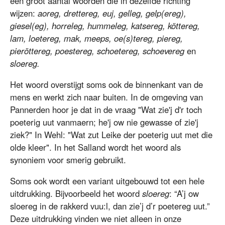
een groot aantal woorden die in dezelfde richting
wijzen:
aoreg, drettereg, euj, gelleg, gelp(ereg),
giesel(eg), horreleg, hummeleg, katsereg, köttereg,
lam, loetereg, mak, meeps, oe(s)tereg, piereg,
pieröttereg, poestereg, schoetereg, schoevereg
en
sloereg.
Het woord overstijgt soms ook de binnenkant van de
mens en werkt zich naar buiten. In de omgeving van
Pannerden hoor je dat in de vraag "Wat zie'j d'r toch
poeterig uut vanmaern; he'j ow nie gewasse of zie'j
ziek?" In Wehl: "Wat zut Leike der poeterig uut met die
olde kleer". In het Salland wordt het woord als
synoniem voor smerig gebruikt.
Soms ook wordt een variant uitgebouwd tot een hele
uitdrukking. Bijvoorbeeld het woord
sloereg
: “A’j ow
sloereg in de rakkerd vuu:l, dan zie’j d’r poetereg uut.”
Deze uitdrukking vinden we niet alleen in onze