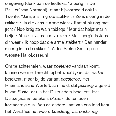
omgeving (denk aan de liedtekst “Sloerig In De
Rakker” van Normaal), maar bijvoorbeeld ook in
Twente: “Jansje is ’n grote stakkert / Ze is sloerig in de
rakkert / Ja die Jans ’t arme wicht / Kampt ok nog met
jicht / Noe krég ze wa’n tabletje / Mar dat helpt mar’n
betje / Alns dut Jans noe zo zeer / Mar morg’n is Jans
d’r weer / Ik hoop dat die arme stakkert / Dan minder
sloerig is in de rakkert”. Aldus Sietse Smit op de
website HalloLosser.nl
Om te achterhalen, waar
poetereg
vandaan komt,
kunnen we niet terecht bij het woord
poet
dat
varken
betekent, maar bij de variant
poestereg
. Het
Rheinländische Wörterbuch meldt dat
pusterig
afgeleid
is van
Puste,
dat in het Duits adem betekent. Het
Duitse
pusten
betekent
blazen.
Buiten adem,
kortademig dus. Aan de andere kant van ons land kent
het Westfries het woord
boesterig,
dat
onstuimig,