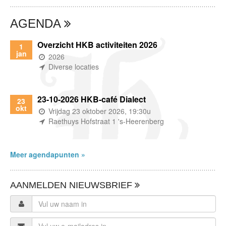
AGENDA
Overzicht HKB activiteiten 2026
1
jan
(wanneer)
2026
(waar)
Diverse locaties
23-10-2026 HKB-café Dialect
23
okt
(wanneer)
Vrijdag 23 oktober 2026, 19:30u
(waar)
Raethuys Hofstraat 1 's-Heerenberg
Meer agendapunten »
AANMELDEN NIEUWSBRIEF