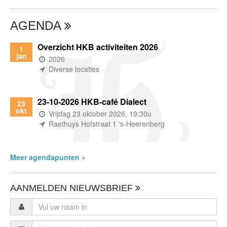
AGENDA
Overzicht HKB activiteiten 2026
1
jan
(wanneer)
2026
(waar)
Diverse locaties
23-10-2026 HKB-café Dialect
23
okt
(wanneer)
Vrijdag 23 oktober 2026, 19:30u
(waar)
Raethuys Hofstraat 1 's-Heerenberg
Meer agendapunten »
AANMELDEN NIEUWSBRIEF